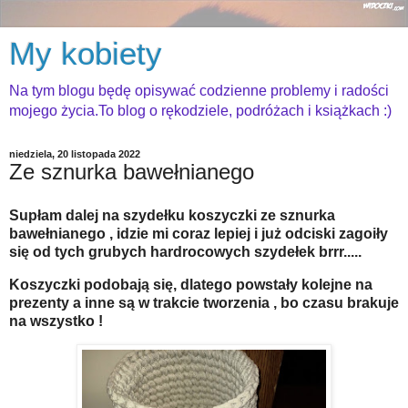
My kobiety
Na tym blogu będę opisywać codzienne problemy i radości
mojego życia.To blog o rękodziele, podróżach i książkach :)
niedziela, 20 listopada 2022
Ze sznurka bawełnianego
Supłam dalej na szydełku koszyczki ze sznurka
bawełnianego , idzie mi coraz lepiej i już odciski zagoiły
się od tych grubych hardrocowych szydełek brrr.....
Koszyczki podobają się, dlatego powstały kolejne na
prezenty a inne są w trakcie tworzenia , bo czasu brakuje
na wszystko !